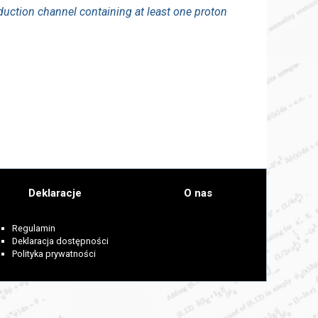
uction channel containing at least one proton
Deklaracje
O nas
Regulamin
Deklaracja dostępności
Polityka prywatności