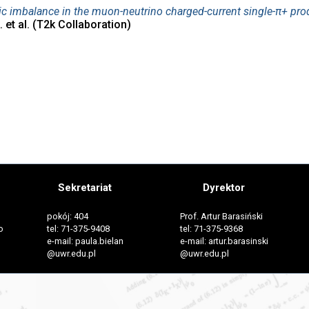
c imbalance in the muon-neutrino charged-current single-π+ prod
 et al. (T2k Collaboration)
Sekretariat
Dyrektor
pokój: 404
Prof. Artur Barasiński
o
tel: 71-375-9408
tel: 71-375-9368
e-mail: paula.bielan
e-mail: artur.barasinski
@uwr.edu.pl
@uwr.edu.pl