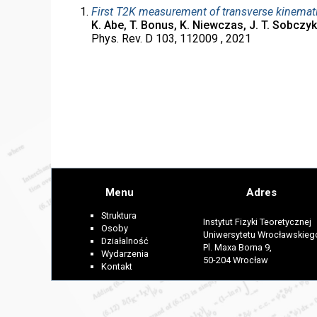
First T2K measurement of transverse kinemati
K. Abe, T. Bonus, K. Niewczas, J. T. Sobczyk.
Phys. Rev. D 103, 112009 , 2021
Menu
Adres
Struktura
Instytut Fizyki Teoretycznej
Osoby
Uniwersytetu Wrocławskieg
Działalność
Pl. Maxa Borna 9,
Wydarzenia
50-204 Wrocław
Kontakt