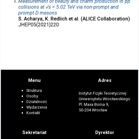
Measurement of beauty and charm production in pp
collisions at √s = 5.02 TeV via non-prompt and
prompt D mesons
S. Acharya, K. Redlich et al. (ALICE Collaboration)
JHEP05(2021)220
Menu
Adres
Struktura
Instytut Fizyki Teoretycznej
Osoby
Uniwersytetu Wrocławskiego
Działalność
Pl. Maxa Borna 9,
Wydarzenia
50-204 Wrocław
Kontakt
Sekretariat
Dyrektor