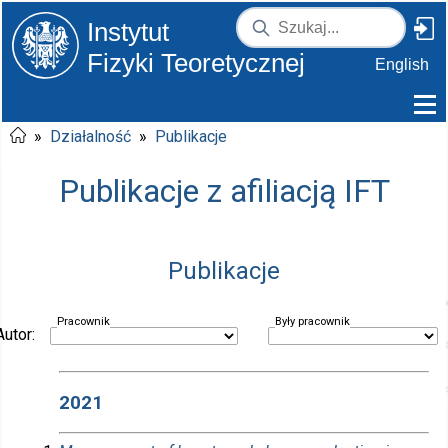
Instytut
Fizyki Teoretycznej
English
»
Działalność
»
Publikacje
Publikacje z afiliacją IFT
Publikacje
Pracownik
Były pracownik
Autor:
2021