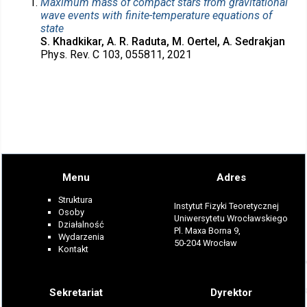
Maximum mass of compact stars from gravitational
wave events with finite-temperature equations of
state
S. Khadkikar, A. R. Raduta, M. Oertel, A. Sedrakjan
Phys. Rev. C 103, 055811, 2021
Menu
Adres
Struktura
Instytut Fizyki Teoretycznej
Osoby
Uniwersytetu Wrocławskiego
Działalność
Pl. Maxa Borna 9,
Wydarzenia
50-204 Wrocław
Kontakt
Sekretariat
Dyrektor