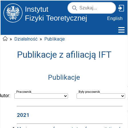
Instytut
Fizyki Teoretycznej
English
»
Działalność
»
Publikacje
Publikacje z afiliacją IFT
Publikacje
Pracownik
Były pracownik
Autor:
2021