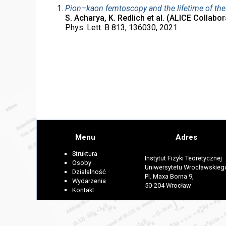
Pion–kaon femtoscopy and the lifetime of th
S. Acharya, K. Redlich et al. (ALICE Collabor
Phys. Lett. B 813, 136030, 2021
Menu
Adres
Struktura
Instytut Fizyki Teoretycznej
Osoby
Uniwersytetu Wrocławskieg
Działalność
Pl. Maxa Borna 9,
Wydarzenia
50-204 Wrocław
Kontakt