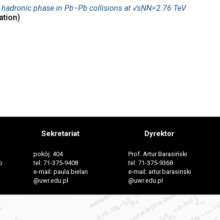
e hadronic phase in Pb−Pb collisions at √sNN=2.76 TeV
ation)
Sekretariat
Dyrektor
pokój: 404
Prof. Artur Barasiński
o
tel: 71-375-9408
tel: 71-375-9368
e-mail: paula.bielan
e-mail: artur.barasinski
@uwr.edu.pl
@uwr.edu.pl