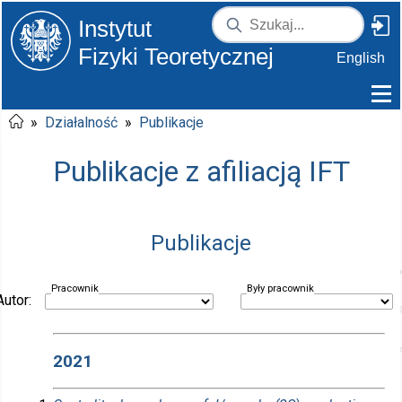
Instytut
Fizyki Teoretycznej
English
»
Działalność
»
Publikacje
Publikacje z afiliacją IFT
Publikacje
Pracownik
Były pracownik
Autor:
2021