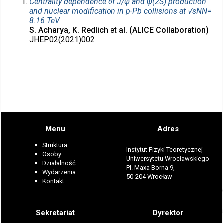
Centrality dependence of J/ψ and ψ(2S) production
and nuclear modification in p-Pb collisions at √sNN=
8.16 TeV
S. Acharya, K. Redlich et al. (ALICE Collaboration)
JHEP02(2021)002
Menu
Adres
Struktura
Instytut Fizyki Teoretycznej
Osoby
Uniwersytetu Wrocławskiego
Działalność
Pl. Maxa Borna 9,
Wydarzenia
50-204 Wrocław
Kontakt
Sekretariat
Dyrektor