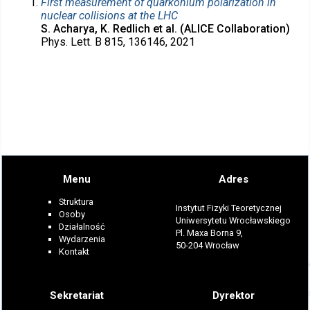
First measurement of quarkonium polarization in
nuclear collisions at the LHC
S. Acharya, K. Redlich et al. (ALICE Collaboration)
Phys. Lett. B 815, 136146, 2021
Menu
Adres
Struktura
Instytut Fizyki Teoretycznej
Osoby
Uniwersytetu Wrocławskiego
Działalność
Pl. Maxa Borna 9,
Wydarzenia
50-204 Wrocław
Kontakt
Sekretariat
Dyrektor