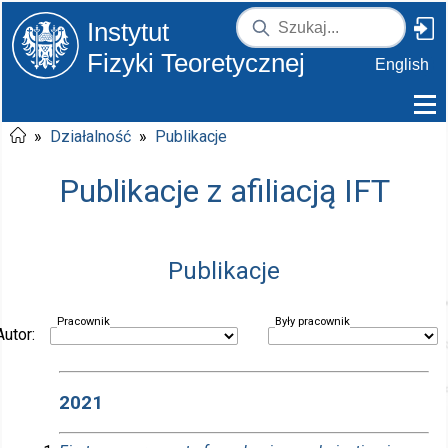
Instytut
Fizyki Teoretycznej
English
»
Działalność
»
Publikacje
Publikacje z afiliacją IFT
Publikacje
Pracownik
Były pracownik
Autor:
2021