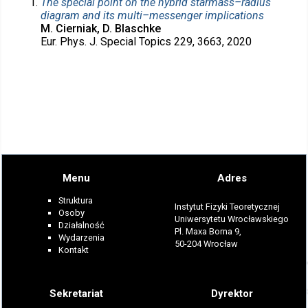
The special point on the hybrid starmass–radius
diagram and its multi–messenger implications
M. Cierniak, D. Blaschke
Eur. Phys. J. Special Topics 229, 3663, 2020
Menu
Adres
Struktura
Instytut Fizyki Teoretycznej
Osoby
Uniwersytetu Wrocławskiego
Działalność
Pl. Maxa Borna 9,
Wydarzenia
50-204 Wrocław
Kontakt
Sekretariat
Dyrektor