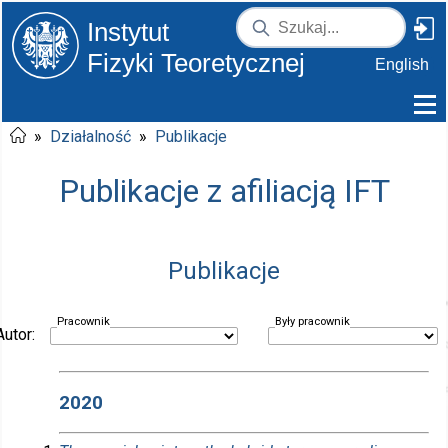
Instytut
Fizyki Teoretycznej
English
»
Działalność
»
Publikacje
Publikacje z afiliacją IFT
Publikacje
Pracownik
Były pracownik
Autor:
2020