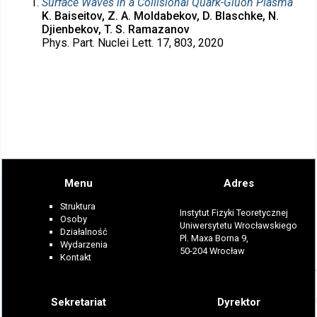
Surface Waves in a Collisional Quark-Gluon Plasma
K. Baiseitov, Z. A. Moldabekov, D. Blaschke, N.
Djienbekov, T. S. Ramazanov
Phys. Part. Nuclei Lett. 17, 803, 2020
Menu
Adres
Struktura
Instytut Fizyki Teoretycznej
Osoby
Uniwersytetu Wrocławskiego
Działalność
Pl. Maxa Borna 9,
Wydarzenia
50-204 Wrocław
Kontakt
Sekretariat
Dyrektor