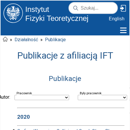
Instytut
Fizyki Teoretycznej
English
»
Działalność
»
Publikacje
Publikacje z afiliacją IFT
Publikacje
Pracownik
Były pracownik
Autor:
2020