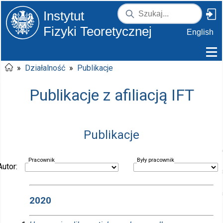
Instytut
Fizyki Teoretycznej
English
»
Działalność
»
Publikacje
Publikacje z afiliacją IFT
Publikacje
Pracownik
Były pracownik
Autor:
2020