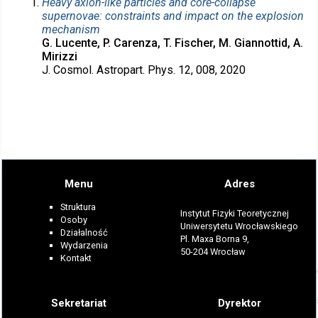
Heavy axion-like particles and core-collapse
supernovae: constraints and impact on the explosion
mechanism
G. Lucente, P. Carenza, T. Fischer, M. Giannottid, A.
Mirizzi
J. Cosmol. Astropart. Phys. 12, 008, 2020
Menu
Adres
Struktura
Instytut Fizyki Teoretycznej
Osoby
Uniwersytetu Wrocławskiego
Działalność
Pl. Maxa Borna 9,
Wydarzenia
50-204 Wrocław
Kontakt
Sekretariat
Dyrektor