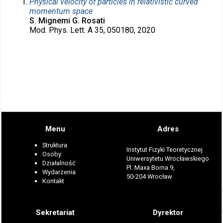
Physical velocity of particles in relativistic curved
momentum space
S. Mignemi G. Rosati
Mod. Phys. Lett. A 35, 050180, 2020
Menu
Adres
Struktura
Instytut Fizyki Teoretycznej
Osoby
Uniwersytetu Wrocławskiego
Działalność
Pl. Maxa Borna 9,
Wydarzenia
50-204 Wrocław
Kontakt
Sekretariat
Dyrektor