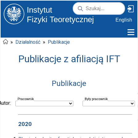
Instytut
Fizyki Teoretycznej
English
»
Działalność
»
Publikacje
Publikacje z afiliacją IFT
Publikacje
Pracownik
Były pracownik
Autor:
2020