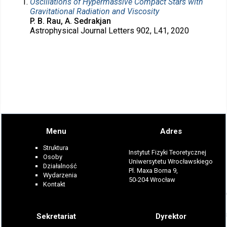
Oscillations of Hypermassive Compact Stars with
Gravitational Radiation and Viscosity
P. B. Rau, A. Sedrakjan
Astrophysical Journal Letters 902, L41, 2020
Menu
Adres
Struktura
Instytut Fizyki Teoretycznej
Osoby
Uniwersytetu Wrocławskiego
Działalność
Pl. Maxa Borna 9,
Wydarzenia
50-204 Wrocław
Kontakt
Sekretariat
Dyrektor