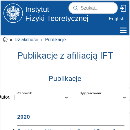
Instytut
Fizyki Teoretycznej
English
»
Działalność
»
Publikacje
Publikacje z afiliacją IFT
Publikacje
Pracownik
Były pracownik
Autor:
2020