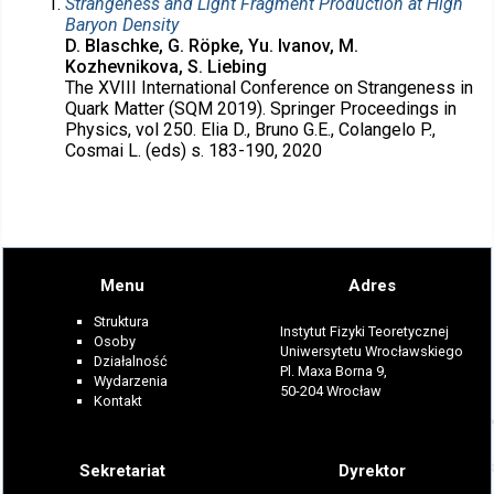
Strangeness and Light Fragment Production at High
Baryon Density
D. Blaschke, G. Röpke, Yu. Ivanov, M.
Kozhevnikova, S. Liebing
The XVIII International Conference on Strangeness in
Quark Matter (SQM 2019). Springer Proceedings in
Physics, vol 250. Elia D., Bruno G.E., Colangelo P.,
Cosmai L. (eds) s. 183-190, 2020
Menu
Adres
Struktura
Instytut Fizyki Teoretycznej
Osoby
Uniwersytetu Wrocławskiego
Działalność
Pl. Maxa Borna 9,
Wydarzenia
50-204 Wrocław
Kontakt
Sekretariat
Dyrektor