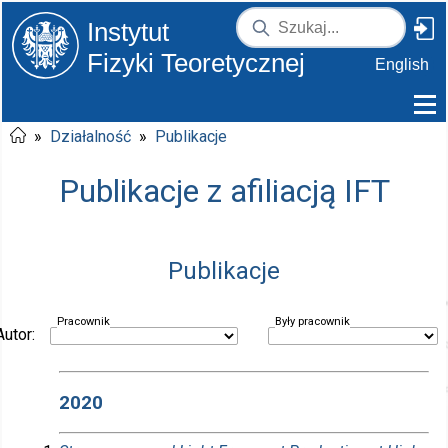
Instytut
Fizyki Teoretycznej
English
»
Działalność
»
Publikacje
Publikacje z afiliacją IFT
Publikacje
Pracownik
Były pracownik
Autor:
2020