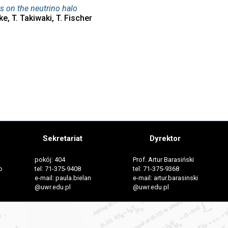
s on the neutrino halo
ake, T. Takiwaki, T. Fischer
Sekretariat
Dyrektor
pokój: 404
Prof. Artur Barasiński
o
tel: 71-375-9408
tel: 71-375-9368
e-mail: paula.bielan
e-mail: artur.barasinski
@uwr.edu.pl
@uwr.edu.pl