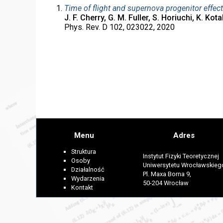
Time of flight and supernova progenitor effect
J. F. Cherry, G. M. Fuller, S. Horiuchi, K. Kot
Phys. Rev. D 102, 023022, 2020
Menu
Adres
Struktura
Instytut Fizyki Teoretycznej
Osoby
Uniwersytetu Wrocławskieg
Działalność
Pl. Maxa Borna 9,
Wydarzenia
50-204 Wrocław
Kontakt