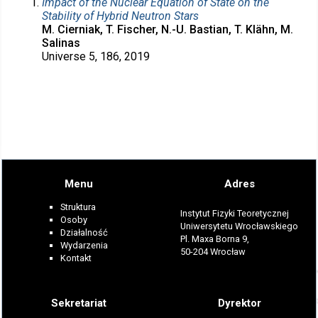
Impact of the Nuclear Equation of State on the
Stability of Hybrid Neutron Stars
M. Cierniak, T. Fischer, N.-U. Bastian, T. Klähn, M.
Salinas
Universe 5, 186, 2019
Menu
Adres
Struktura
Instytut Fizyki Teoretycznej
Osoby
Uniwersytetu Wrocławskiego
Działalność
Pl. Maxa Borna 9,
Wydarzenia
50-204 Wrocław
Kontakt
Sekretariat
Dyrektor