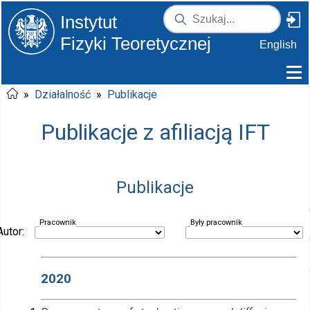
Instytut
Fizyki Teoretycznej
English
»
Działalność
»
Publikacje
Publikacje z afiliacją IFT
Publikacje
Pracownik
Były pracownik
Autor:
2020