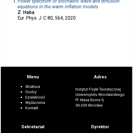
Power spectrum of stochastic wave and diffusion
equations in the warm inflation models
Z. Haba
Eur. Phys. J. C 80, 564, 2020
Menu
Adres
Struktura
Instytut Fizyki Teoretycznej
Osoby
Uniwersytetu Wrocławskiego
Działalność
Pl. Maxa Borna 9,
Wydarzenia
50-204 Wrocław
Kontakt
Sekretariat
Dyrektor