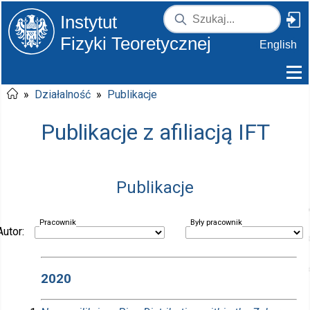
Instytut
Fizyki Teoretycznej
English
»
Działalność
»
Publikacje
Publikacje z afiliacją IFT
Publikacje
Pracownik
Były pracownik
Autor:
2020