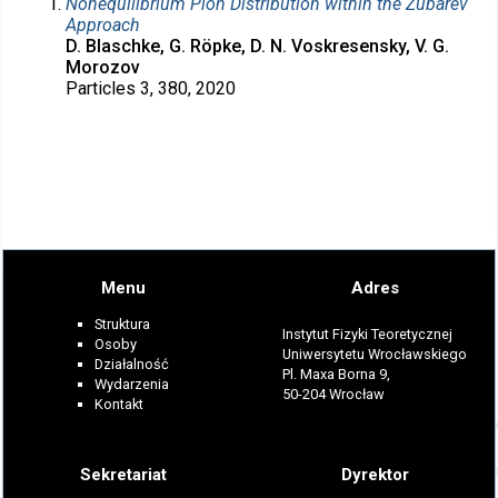
Nonequilibrium Pion Distribution within the Zubarev
Approach
D. Blaschke, G. Röpke, D. N. Voskresensky, V. G.
Morozov
Particles 3, 380, 2020
Menu
Adres
Struktura
Instytut Fizyki Teoretycznej
Osoby
Uniwersytetu Wrocławskiego
Działalność
Pl. Maxa Borna 9,
Wydarzenia
50-204 Wrocław
Kontakt
Sekretariat
Dyrektor