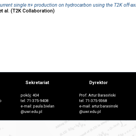
rrent single π+ production on hydrocarbon using the T2K off-ax
et al. (T2K Collaboration)
Sekretariat
Dyrektor
pokój: 404
Prof. Artur Barasiński
o
tel: 71-375-9408
tel: 71-375-9368
e-mail: paula.bielan
e-mail: artur.barasinski
@uwr.edu.pl
@uwr.edu.pl