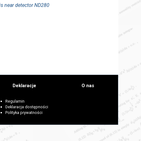
is near detector ND280
Deklaracje
O nas
Regulamin
Deklaracja dostępności
Polityka prywatności