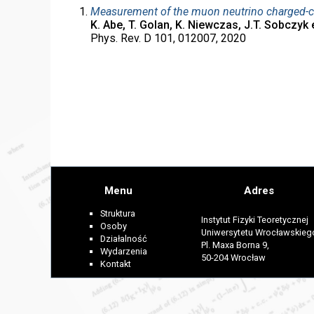
Measurement of the muon neutrino charged-cu
K. Abe, T. Golan, K. Niewczas, J.T. Sobczyk 
Phys. Rev. D 101, 012007, 2020
Menu
Adres
Struktura
Instytut Fizyki Teoretycznej
Osoby
Uniwersytetu Wrocławskieg
Działalność
Pl. Maxa Borna 9,
Wydarzenia
50-204 Wrocław
Kontakt