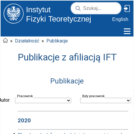
Instytut
Fizyki Teoretycznej
English
»
Działalność
»
Publikacje
Publikacje z afiliacją IFT
Publikacje
Pracownik
Były pracownik
Autor:
2020