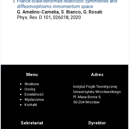
Planck-scale-deformed relativistic symmetries and
diffeomorphisms inmomentum space
G. Amelino-Camelia, S. Bianco, G. Rosati
Phys. Rev. D 101, 026018, 2020
Menu
Adres
Struktura
Instytut Fizyki Teoretycznej
Osoby
Uniwersytetu Wrocławskiego
Działalność
Pl. Maxa Borna 9,
Wydarzenia
50-204 Wrocław
Kontakt
Sekretariat
Dyrektor