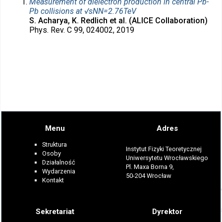
Measurement of dielectron production in central Pb-
Pb collisions at √sNN=2.76TeV
S. Acharya, K. Redlich et al. (ALICE Collaboration)
Phys. Rev. C 99, 024002, 2019
Menu
Adres
Struktura
Instytut Fizyki Teoretycznej
Osoby
Uniwersytetu Wrocławskiego
Działalność
Pl. Maxa Borna 9,
Wydarzenia
50-204 Wrocław
Kontakt
Sekretariat
Dyrektor