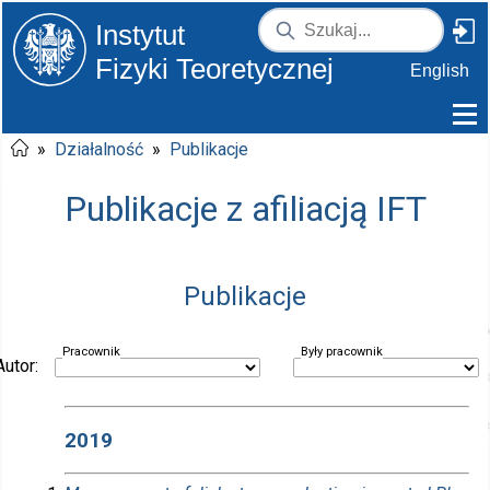
Instytut
Fizyki Teoretycznej
English
»
Działalność
»
Publikacje
Publikacje z afiliacją IFT
Publikacje
Pracownik
Były pracownik
Autor:
2019