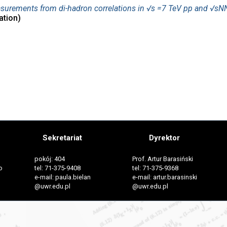
rements from di-hadron correlations in √s =7 TeV pp and √sNN
ation)
Sekretariat
Dyrektor
pokój: 404
Prof. Artur Barasiński
o
tel: 71-375-9408
tel: 71-375-9368
e-mail: paula.bielan
e-mail: artur.barasinski
@uwr.edu.pl
@uwr.edu.pl