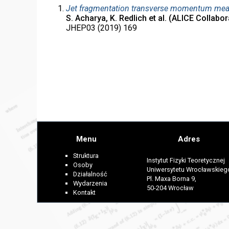
Jet fragmentation transverse momentum measu
S. Acharya, K. Redlich et al. (ALICE Collabor
JHEP03 (2019) 169
Menu
Adres
Struktura
Instytut Fizyki Teoretycznej
Osoby
Uniwersytetu Wrocławskieg
Działalność
Pl. Maxa Borna 9,
Wydarzenia
50-204 Wrocław
Kontakt