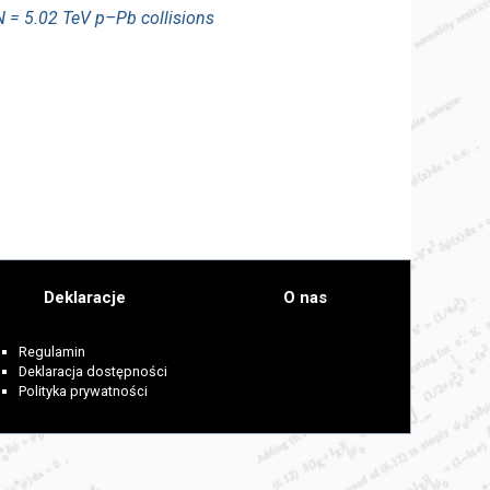
 = 5.02 TeV p–Pb collisions
Deklaracje
O nas
Regulamin
Deklaracja dostępności
Polityka prywatności