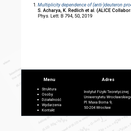
Multiplicity dependence of (anti-)deuteron pro
S. Acharya, K. Redlich et al. (ALICE Collabor
Phys. Lett. B 794, 50, 2019
Menu
Adres
Struktura
Instytut Fizyki Teoretycznej
Osoby
Uniwersytetu Wrocławskieg
Działalność
Pl. Maxa Borna 9,
Wydarzenia
50-204 Wrocław
Kontakt