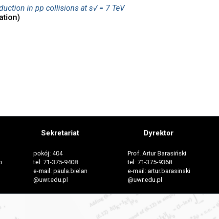
duction in pp collisions at s√ = 7 TeV
ation)
Sekretariat
Dyrektor
pokój: 404
Prof. Artur Barasiński
o
tel: 71-375-9408
tel: 71-375-9368
e-mail: paula.bielan
e-mail: artur.barasinski
@uwr.edu.pl
@uwr.edu.pl