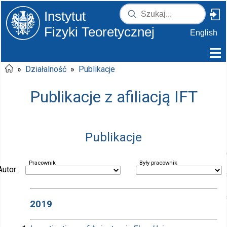
Instytut
Fizyki Teoretycznej
English
»
Działalność
»
Publikacje
Publikacje z afiliacją IFT
Publikacje
Pracownik
Były pracownik
Autor:
2019