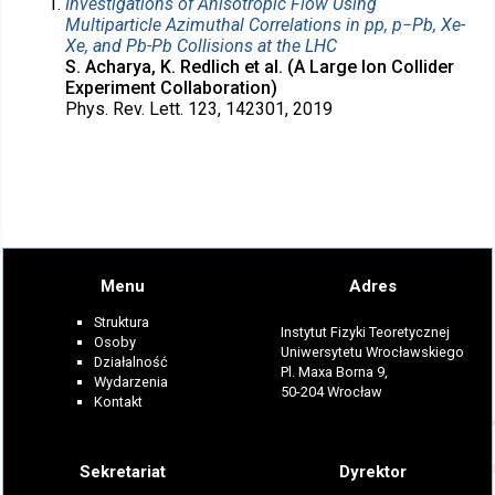
Investigations of Anisotropic Flow Using
Multiparticle Azimuthal Correlations in pp, p−Pb, Xe-
Xe, and Pb-Pb Collisions at the LHC
S. Acharya, K. Redlich et al. (A Large Ion Collider
Experiment Collaboration)
Phys. Rev. Lett. 123, 142301, 2019
Menu
Adres
Struktura
Instytut Fizyki Teoretycznej
Osoby
Uniwersytetu Wrocławskiego
Działalność
Pl. Maxa Borna 9,
Wydarzenia
50-204 Wrocław
Kontakt
Sekretariat
Dyrektor