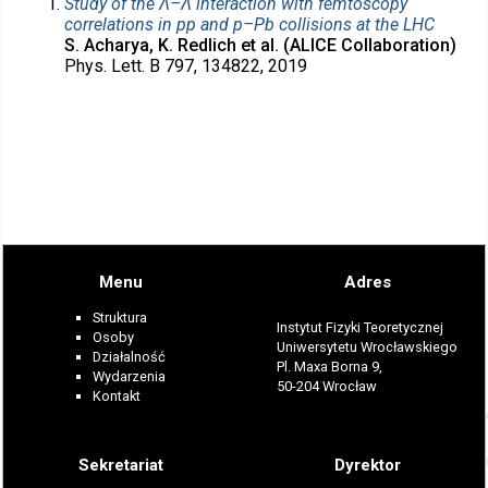
Study of the Λ–Λ interaction with femtoscopy
correlations in pp and p–Pb collisions at the LHC
S. Acharya, K. Redlich et al. (ALICE Collaboration)
Phys. Lett. B 797, 134822, 2019
Menu
Adres
Struktura
Instytut Fizyki Teoretycznej
Osoby
Uniwersytetu Wrocławskiego
Działalność
Pl. Maxa Borna 9,
Wydarzenia
50-204 Wrocław
Kontakt
Sekretariat
Dyrektor