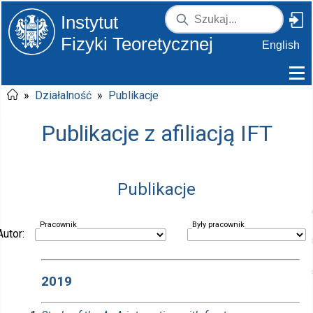
Instytut
Fizyki Teoretycznej
English
»
Działalność
»
Publikacje
Publikacje z afiliacją IFT
Publikacje
Pracownik
Były pracownik
Autor:
2019