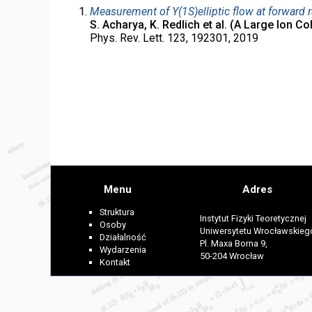
Measurement of Υ(1S)elliptic flow at forward 
S. Acharya, K. Redlich et al. (A Large Ion C
Phys. Rev. Lett. 123, 192301, 2019
Menu
Adres
Struktura
Instytut Fizyki Teoretycznej
Osoby
Uniwersytetu Wrocławskieg
Działalność
Pl. Maxa Borna 9,
Wydarzenia
50-204 Wrocław
Kontakt