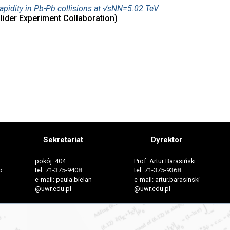
rapidity in Pb-Pb collisions at √sNN=5.02 TeV
ollider Experiment Collaboration)
Sekretariat
Dyrektor
pokój: 404
Prof. Artur Barasiński
o
tel: 71-375-9408
tel: 71-375-9368
e-mail: paula.bielan
e-mail: artur.barasinski
@uwr.edu.pl
@uwr.edu.pl