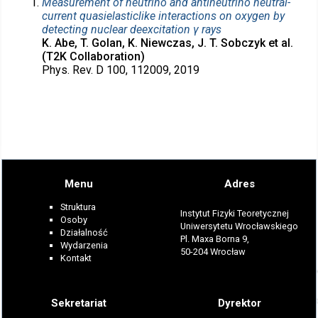
Measurement of neutrino and antineutrino neutral-
current quasielasticlike interactions on oxygen by
detecting nuclear deexcitation γ rays
K. Abe, T. Golan, K. Niewczas, J. T. Sobczyk et al.
(T2K Collaboration)
Phys. Rev. D 100, 112009, 2019
Menu
Adres
Struktura
Instytut Fizyki Teoretycznej
Osoby
Uniwersytetu Wrocławskiego
Działalność
Pl. Maxa Borna 9,
Wydarzenia
50-204 Wrocław
Kontakt
Sekretariat
Dyrektor