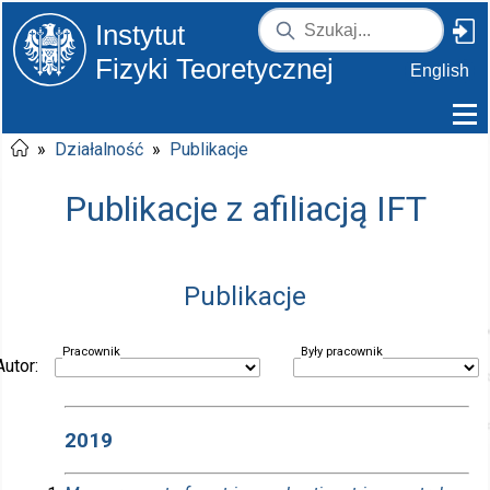
Instytut
Fizyki Teoretycznej
English
»
Działalność
»
Publikacje
Publikacje z afiliacją IFT
Publikacje
Pracownik
Były pracownik
Autor:
2019