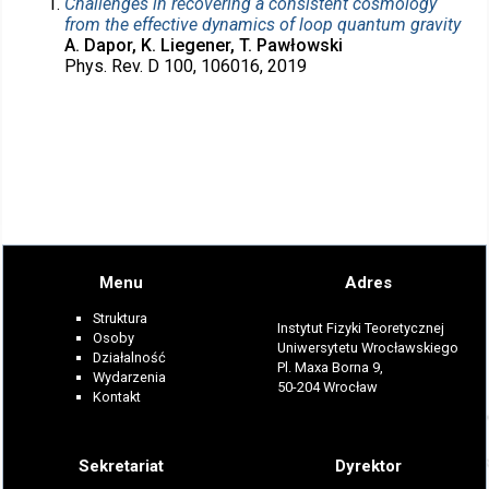
Challenges in recovering a consistent cosmology
from the effective dynamics of loop quantum gravity
A. Dapor, K. Liegener, T. Pawłowski
Phys. Rev. D 100, 106016, 2019
Menu
Adres
Struktura
Instytut Fizyki Teoretycznej
Osoby
Uniwersytetu Wrocławskiego
Działalność
Pl. Maxa Borna 9,
Wydarzenia
50-204 Wrocław
Kontakt
Sekretariat
Dyrektor