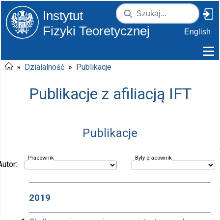
Instytut
Fizyki Teoretycznej
English
»
Działalność
»
Publikacje
Publikacje z afiliacją IFT
Publikacje
Pracownik
Były pracownik
Autor:
2019