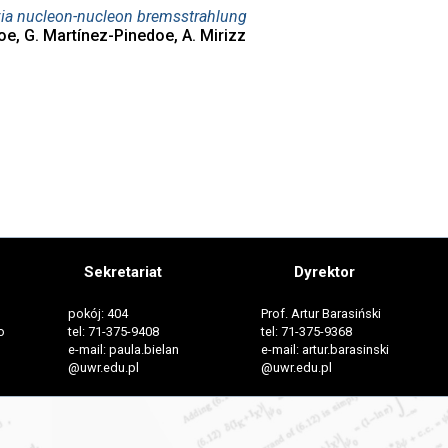
via nucleon-nucleon bremsstrahlung
uoe, G. Martínez-Pinedoe, A. Mirizz
Sekretariat
Dyrektor
pokój: 404
Prof. Artur Barasiński
o
tel: 71-375-9408
tel: 71-375-9368
e-mail: paula.bielan
e-mail: artur.barasinski
@uwr.edu.pl
@uwr.edu.pl