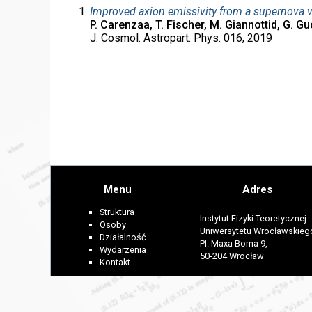
Improved axion emissivity from a supernova 
P. Carenzaa, T. Fischer, M. Giannottid, G. G
J. Cosmol. Astropart. Phys. 016, 2019
Menu
Adres
Struktura
Instytut Fizyki Teoretycznej
Osoby
Uniwersytetu Wrocławskieg
Działalność
Pl. Maxa Borna 9,
Wydarzenia
50-204 Wrocław
Kontakt