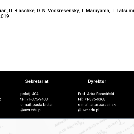
rian, D. Blaschke, D. N. Voskresensky, T. Maruyama, T. Tatsumi
2019
Sekretariat
Dyrektor
pokój: 404
Prof. Artur Barasiński
o
tel: 71-375-9408
tel: 71-375-9368
e-mail: paula.bielan
e-mail: artur.barasinski
@uwr.edu.pl
@uwr.edu.pl