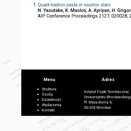
Quark-hadron pasta in neutron stars
N. Yasutake, K. Maslov, A. Ayriyan, H. Grigo
AIP Conference Proceedings 2127, 020028, 
Menu
Adres
Struktura
Instytut Fizyki Teoretycznej
Osoby
Uniwersytetu Wrocławskieg
Działalność
Pl. Maxa Borna 9,
Wydarzenia
50-204 Wrocław
Kontakt