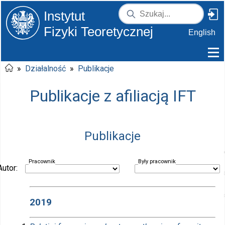
Instytut
Fizyki Teoretycznej
English
»
Działalność
»
Publikacje
Publikacje z afiliacją IFT
Publikacje
Pracownik
Były pracownik
Autor:
2019