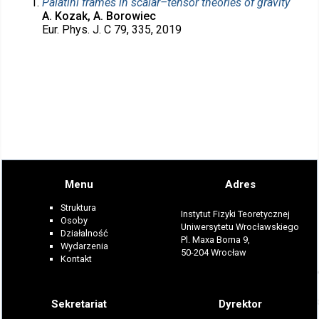
Palatini frames in scalar–tensor theories of gravity
A. Kozak, A. Borowiec
Eur. Phys. J. C 79, 335, 2019
Menu
Adres
Struktura
Instytut Fizyki Teoretycznej
Osoby
Uniwersytetu Wrocławskiego
Działalność
Pl. Maxa Borna 9,
Wydarzenia
50-204 Wrocław
Kontakt
Sekretariat
Dyrektor