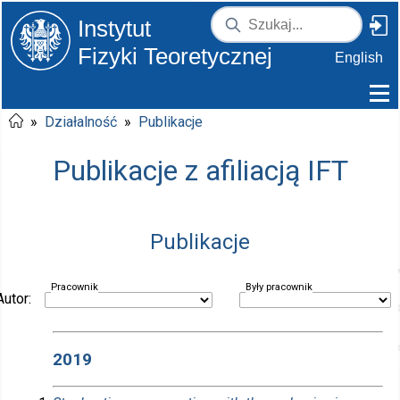
Instytut
Fizyki Teoretycznej
English
»
Działalność
»
Publikacje
Publikacje z afiliacją IFT
Publikacje
Pracownik
Były pracownik
Autor:
2019