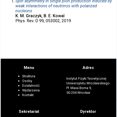
Spin asymmetry in single pion production induced by
weak interactions of neutrinos with polarized
nucleons
K. M. Graczyk, B. E. Kowal
Phys. Rev. D 99, 053002, 2019
Menu
Adres
Struktura
Instytut Fizyki Teoretycznej
Osoby
Uniwersytetu Wrocławskiego
Działalność
Pl. Maxa Borna 9,
Wydarzenia
50-204 Wrocław
Kontakt
Sekretariat
Dyrektor