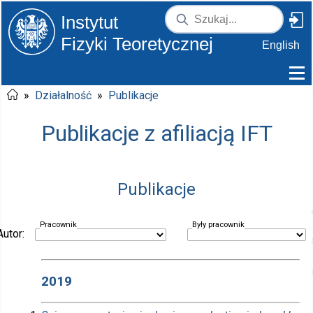
Instytut
Fizyki Teoretycznej
English
»
Działalność
»
Publikacje
Publikacje z afiliacją IFT
Publikacje
Pracownik
Były pracownik
Autor:
2019