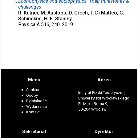
Econophysics and sociophysics: Their milestones &
challenges
R. Kutner, M. Ausloos, D. Grech, T. Di Matteo, C.
Schinckus, H. E. Stanley
Physica A 516, 240, 2019
Menu
Adres
Struktura
Instytut Fizyki Teoretycznej
Osoby
Uniwersytetu Wrocławskiego
Działalność
Pl. Maxa Borna 9,
Wydarzenia
50-204 Wrocław
Kontakt
Sekretariat
Dyrektor