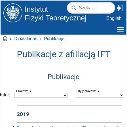
Instytut
Fizyki Teoretycznej
English
»
Działalność
»
Publikacje
Publikacje z afiliacją IFT
Publikacje
Pracownik
Były pracownik
Autor:
2019