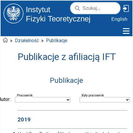
Instytut
Fizyki Teoretycznej
English
»
Działalność
»
Publikacje
Publikacje z afiliacją IFT
Publikacje
Pracownik
Były pracownik
Autor:
2019