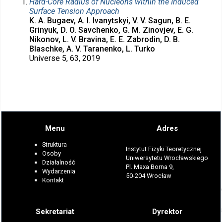
Hard-Core Radius of Nucleons within the Induced
Surface Tension Approach
K. A. Bugaev, A. I. Ivanytskyi, V. V. Sagun, B. E.
Grinyuk, D. O. Savchenko, G. M. Zinovjev, E. G.
Nikonov, L. V. Bravina, E. E. Zabrodin, D. B.
Blaschke, A. V. Taranenko, L. Turko
Universe 5, 63, 2019
Menu
Adres
Struktura
Instytut Fizyki Teoretycznej
Osoby
Uniwersytetu Wrocławskiego
Działalność
Pl. Maxa Borna 9,
Wydarzenia
50-204 Wrocław
Kontakt
Sekretariat
Dyrektor