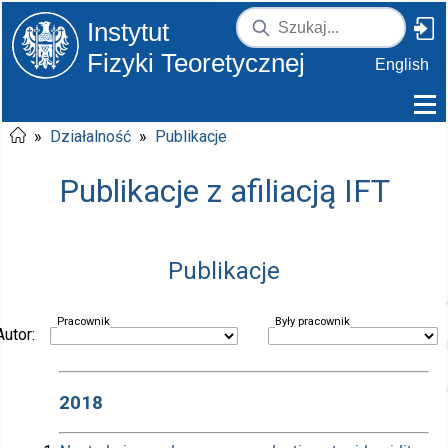
Instytut
Fizyki Teoretycznej
English
»
Działalność
»
Publikacje
Publikacje z afiliacją IFT
Publikacje
Pracownik
Były pracownik
Autor:
2018