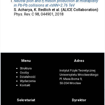
Neutral pion and η meson production at midrapidity
in Pb-Pb collisions at √sNN=2.76 TeV
S. Acharya, K. Redlich et al. (ALICE Collaboration)
Phys. Rev. C 98, 044901, 2018
Menu
Adres
Struktura
Instytut Fizyki Teoretycznej
Osoby
Uniwersytetu Wrocławskiego
Działalność
Pl. Maxa Borna 9,
Wydarzenia
50-204 Wrocław
Kontakt
Sekretariat
Dyrektor