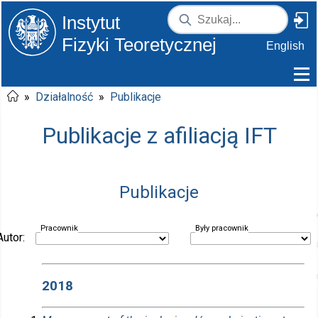
Instytut
Fizyki Teoretycznej
English
»
Działalność
»
Publikacje
Publikacje z afiliacją IFT
Publikacje
Pracownik
Były pracownik
Autor:
2018