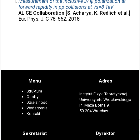
Measurement of the inclusive J/ ψ polarization at
forward rapidity in pp collisions at √s=8 TeV
ALICE Collaboration [S. Acharya, K. Redlich et al.]
Eur. Phys. J. C 78, 562, 2018
Menu
Adres
Struktura
Instytut Fizyki Teoretycznej
Osoby
Uniwersytetu Wrocławskiego
Działalność
Pl. Maxa Borna 9,
Wydarzenia
50-204 Wrocław
Kontakt
Sekretariat
Dyrektor