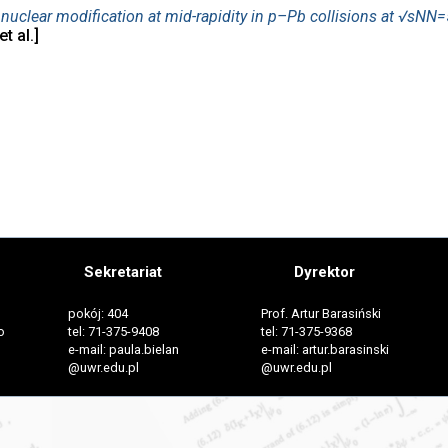
uclear modification at mid-rapidity in p–Pb collisions at √sNN
t al.]
Sekretariat
Dyrektor
pokój: 404
Prof. Artur Barasiński
o
tel: 71-375-9408
tel: 71-375-9368
e-mail: paula.bielan
e-mail: artur.barasinski
@uwr.edu.pl
@uwr.edu.pl