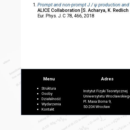
Prompt and non-prompt J / ψ production and n
ALICE Collaboration [S. Acharya, K. Redlich e
Eur. Phys. J. C 78, 466, 2018
Menu
Adres
Struktura
Instytut Fizyki Teoretycznej
Osoby
Uniwersytetu Wrocławskieg
Działalność
Pl. Maxa Borna 9,
Wydarzenia
50-204 Wrocław
Kontakt