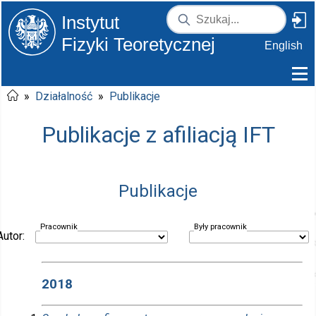
Instytut
Fizyki Teoretycznej
English
»
Działalność
»
Publikacje
Publikacje z afiliacją IFT
Publikacje
Pracownik
Były pracownik
Autor:
2018