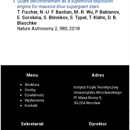
Quark deconfinement as a supernova explosion
engine for massive blue supergiant stars
T. Fischer, N.-U. F. Bastian, M.-R. Wu, P. Baklanov,
E. Sorokina, S. Blinnikov, S. Typel, T. Klähn, D. B.
Blaschke
Nature Astronomy 2, 980, 2018
Menu
Adres
Struktura
Instytut Fizyki Teoretycznej
Osoby
Uniwersytetu Wrocławskiego
Działalność
Pl. Maxa Borna 9,
Wydarzenia
50-204 Wrocław
Kontakt
Sekretariat
Dyrektor