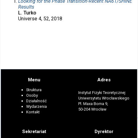
Looking for the Phase Transition-Recent NA61/SHINE
Results
L. Turko
Universe 4, 52, 2018
Menu
Adres
Struktura
Instytut Fizyki Teoretycznej
Osoby
Uniwersytetu Wrocławskiego
Działalność
Pl. Maxa Borna 9,
Wydarzenia
50-204 Wrocław
Kontakt
Sekretariat
Dyrektor