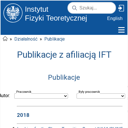
Instytut
Fizyki Teoretycznej
English
»
Działalność
»
Publikacje
Publikacje z afiliacją IFT
Publikacje
Pracownik
Były pracownik
Autor:
2018