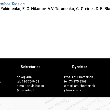
urface Tension
. P. Yakimenko, E. G. Nikonov, A.V. Taranenko, C. Greiner, D. B. B
Sekretariat
Dyrektor
pokój: 404
Prof. Artur Barasiński
o
tel: 71-375-9408
tel: 71-375-9368
e-mail: paula.bielan
e-mail: artur.barasinski
@uwr.edu.pl
@uwr.edu.pl