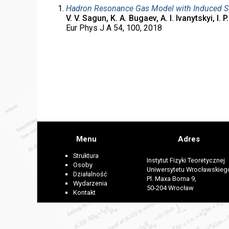
Hadron Resonance Gas Model with Induced S
V. V. Sagun, K. A. Bugaev, A. I. Ivanytskyi, I
Eur Phys J A 54, 100, 2018
Menu
Adres
Struktura
Instytut Fizyki Teoretycznej
Osoby
Uniwersytetu Wrocławskieg
Działalność
Pl. Maxa Borna 9,
Wydarzenia
50-204 Wrocław
Kontakt