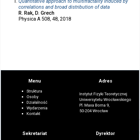
Quantitative approach to multifractality induced by
correlations and broad distribution of data
R. Rak, D. Grech
Physica A 508, 48, 2018
Menu
Adres
Struktura
Instytut Fizyki Teoretycznej
Osoby
Uniwersytetu Wrocławskiego
Działalność
Pl. Maxa Borna 9,
Wydarzenia
50-204 Wrocław
Kontakt
Sekretariat
Dyrektor