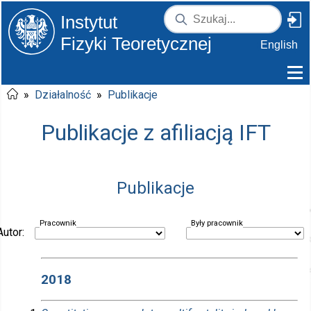
Instytut
Fizyki Teoretycznej
English
»
Działalność
»
Publikacje
Publikacje z afiliacją IFT
Publikacje
Pracownik
Były pracownik
Autor:
2018