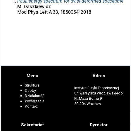
Pauli energy spectrum for twist-deformed spacetime
M. Daszkiewicz
Mod Phys Lett A 33, 1850054, 2018
Menu
Adres
Struktura
Instytut Fizyki Teoretycznej
Osoby
Uniwersytetu Wrocławskiego
Działalność
Pl. Maxa Borna 9,
Wydarzenia
50-204 Wrocław
Kontakt
Sekretariat
Dyrektor