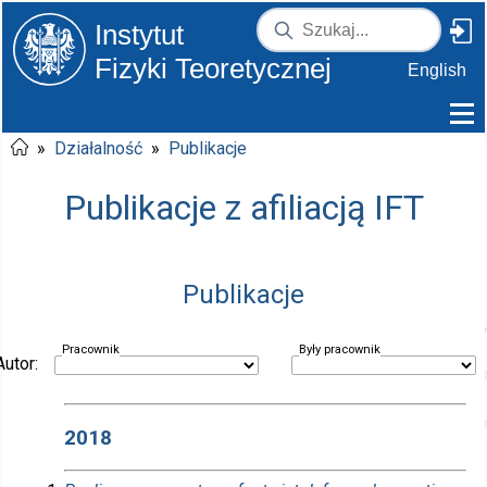
Instytut
Fizyki Teoretycznej
English
»
Działalność
»
Publikacje
Publikacje z afiliacją IFT
Publikacje
Pracownik
Były pracownik
Autor:
2018