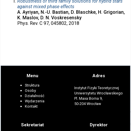
Robustness of third family solutions for hybrid stars
against mixed phase effects
A. Ayriyan, N.-U. Bastian, D. Blaschke, H. Grigorian,
K. Maslov, D. N. Voskresensky
Phys. Rev. C 97, 045802, 2018
Menu
Adres
Struktura
Instytut Fizyki Teoretycznej
Osoby
Uniwersytetu Wrocławskiego
Działalność
Pl. Maxa Borna 9,
Wydarzenia
50-204 Wrocław
Kontakt
Sekretariat
Dyrektor