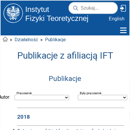
Instytut
Fizyki Teoretycznej
English
»
Działalność
»
Publikacje
Publikacje z afiliacją IFT
Publikacje
Pracownik
Były pracownik
Autor:
2018