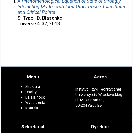
A Phenomenological Equation of State of Strongly
Interacting Matter with First-Order Phase Transitions
and Critical Points
S. Typel, D. Blaschke
Universe 4, 32, 2018
Menu
Adres
Struktura
Instytut Fizyki Teoretycznej
Osoby
Uniwersytetu Wrocławskiego
Działalność
Pl. Maxa Borna 9,
Wydarzenia
50-204 Wrocław
Kontakt
Sekretariat
Dyrektor