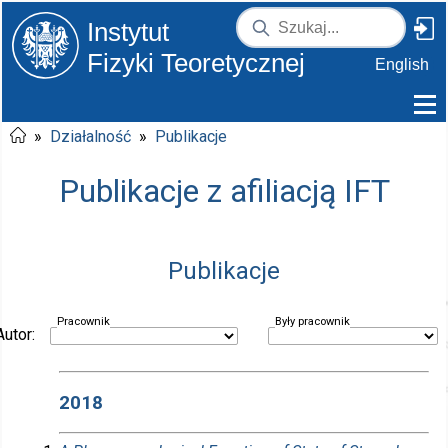
Instytut
Fizyki Teoretycznej
English
»
Działalność
»
Publikacje
Publikacje z afiliacją IFT
Publikacje
Pracownik
Były pracownik
Autor:
2018