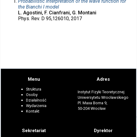
Probabilistic interpretation of the wave function for
the Bianchi I model
L. Agostini, F. Cianfrani, G. Montani
Phys. Rev. D 95,126010, 2017
Menu
Adres
Struktura
Instytut Fizyki Teoretycznej
Osoby
Uniwersytetu Wrocławskiego
Działalność
Pl. Maxa Borna 9,
Wydarzenia
50-204 Wrocław
Kontakt
Sekretariat
Dyrektor