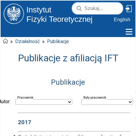
Instytut
Fizyki Teoretycznej
English
»
Działalność
»
Publikacje
Publikacje z afiliacją IFT
Publikacje
Pracownik
Były pracownik
Autor:
2017