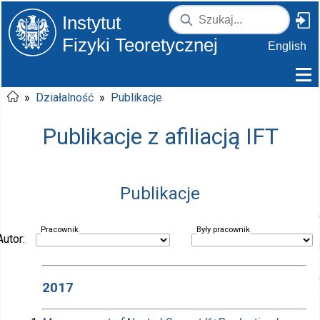
Instytut
Fizyki Teoretycznej
English
»
Działalność
»
Publikacje
Publikacje z afiliacją IFT
Publikacje
Pracownik
Były pracownik
Autor:
2017