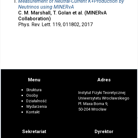
Measurement of Neutral-Current K+Production by
Neutrinos using MINERvA
C. M. Marshall, T. Golan et al. (MINERvA
Collaboration)
Phys. Rev. Lett. 119, 011802, 2017
Menu
Adres
Struktura
Instytut Fizyki Teoretycznej
Osoby
Uniwersytetu Wrocławskiego
Działalność
Pl. Maxa Borna 9,
Wydarzenia
50-204 Wrocław
Kontakt
Sekretariat
Dyrektor