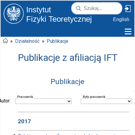
Instytut
Fizyki Teoretycznej
English
»
Działalność
»
Publikacje
Publikacje z afiliacją IFT
Publikacje
Pracownik
Były pracownik
Autor:
2017