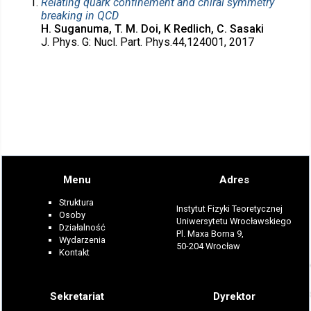
Relating quark confinement and chiral symmetry
breaking in QCD
H. Suganuma, T. M. Doi, K Redlich, C. Sasaki
J. Phys. G: Nucl. Part. Phys.44,124001, 2017
Menu
Adres
Struktura
Instytut Fizyki Teoretycznej
Osoby
Uniwersytetu Wrocławskiego
Działalność
Pl. Maxa Borna 9,
Wydarzenia
50-204 Wrocław
Kontakt
Sekretariat
Dyrektor