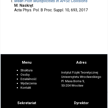
Mean Pion Multiplicities in Ar+Sc Collisions
M. Naskręt
Acta Phys. Pol. B Proc. Suppl. 10, 693, 2017
Menu
Adres
Struktura
Instytut Fizyki Teoretycznej
Osoby
Uniwersytetu Wrocławskiego
Działalność
Pl. Maxa Borna 9,
Wydarzenia
50-204 Wrocław
Kontakt
Sekretariat
Dyrektor