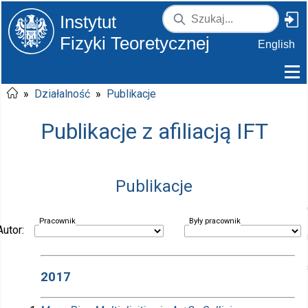
Instytut
Fizyki Teoretycznej
English
»
Działalność
»
Publikacje
Publikacje z afiliacją IFT
Publikacje
Pracownik
Były pracownik
Autor:
2017