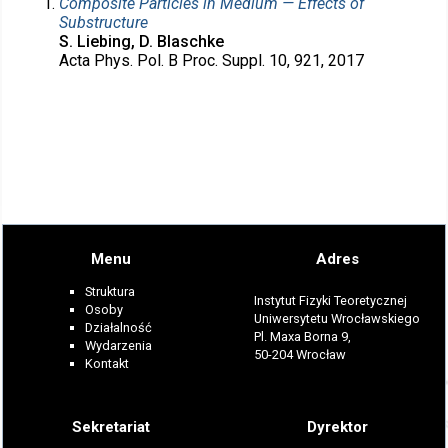
Composite Particles in Medium — Effects of
Substructure
S. Liebing, D. Blaschke
Acta Phys. Pol. B Proc. Suppl. 10, 921, 2017
Menu
Adres
Struktura
Instytut Fizyki Teoretycznej
Osoby
Uniwersytetu Wrocławskiego
Działalność
Pl. Maxa Borna 9,
Wydarzenia
50-204 Wrocław
Kontakt
Sekretariat
Dyrektor