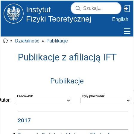
Instytut
Fizyki Teoretycznej
English
»
Działalność
»
Publikacje
Publikacje z afiliacją IFT
Publikacje
Pracownik
Były pracownik
Autor:
2017