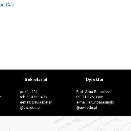
ion Gas
Sekretariat
Dyrektor
pokój: 404
Prof. Artur Barasiński
o
tel: 71-375-9408
tel: 71-375-9368
e-mail: paula.bielan
e-mail: artur.barasinski
@uwr.edu.pl
@uwr.edu.pl