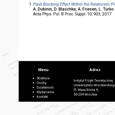
Pauli Blocking Effect Within the Relativistic P
A. Dubinin, D. Blaschke, A. Friesen, L. Turko
Acta Phys. Pol. B Proc. Suppl. 10, 903, 2017
Menu
Adres
Struktura
Instytut Fizyki Teoretycznej
Osoby
Uniwersytetu Wrocławskieg
Działalność
Pl. Maxa Borna 9,
Wydarzenia
50-204 Wrocław
Kontakt