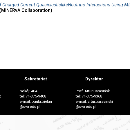
 Charged Current QuasielasticlikeNeutrino Interactions Using 
. (MINERvA Collaboration)
Sekretariat
Dyrektor
pokój: 404
Prof. Artur Barasiński
o
tel: 71-375-9408
tel: 71-375-9368
e-mail: paula.bielan
e-mail: artur.barasinski
@uwr.edu.pl
@uwr.edu.pl