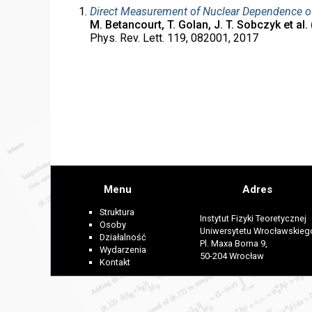
Direct Measurement of Nuclear Dependence of
M. Betancourt, T. Golan, J. T. Sobczyk et al
Phys. Rev. Lett. 119, 082001, 2017
Menu
Adres
Struktura
Instytut Fizyki Teoretycznej
Osoby
Uniwersytetu Wrocławskieg
Działalność
Pl. Maxa Borna 9,
Wydarzenia
50-204 Wrocław
Kontakt